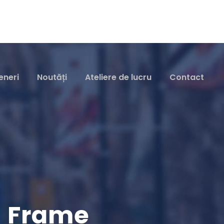
eneri
Noutăți
Ateliere de lucru
Contact
h Frame