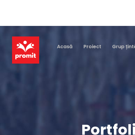
Acasă
Proiect
Grup țint
Portfo