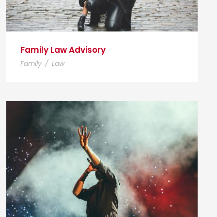
Family Law Advisory
Family
/
Law