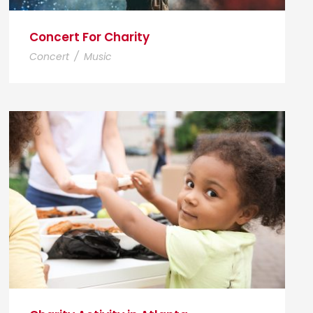
Concert For Charity
Concert
/
Music