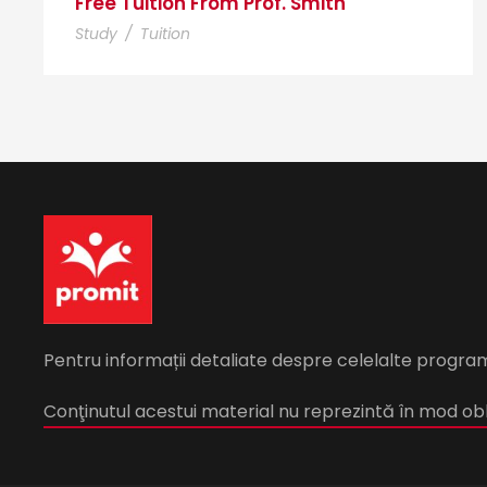
Free Tuition From Prof. Smith
Study
/
Tuition
Pentru informații detaliate despre celelalte progra
Conţinutul acestui material nu reprezintă în mod obli