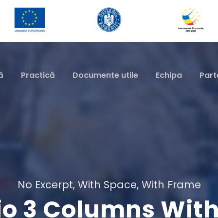
ă
Practică
Documente utile
Echipa
Part
No Excerpt, With Space, With Frame
lio 3 Columns Wit