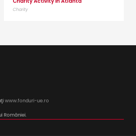
Charity Activity in Atlanta
Charity
aţi
www.fonduri-ue.ro
ui României.