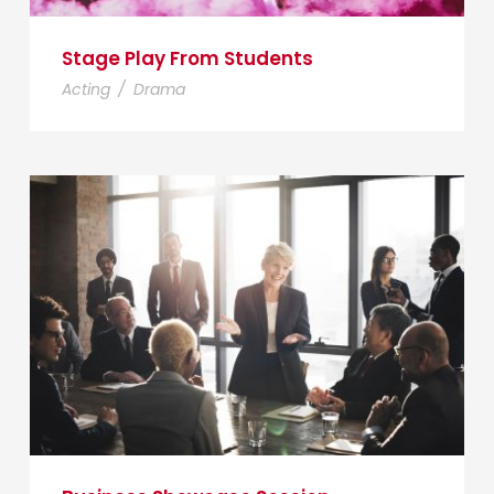
Stage Play From Students
Acting
/
Drama