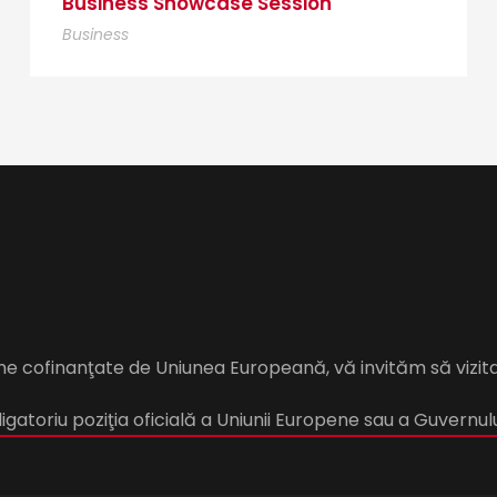
Business Showcase Session
Business
me cofinanţate de Uniunea Europeană, vă invităm să vizit
gatoriu poziţia oficială a Uniunii Europene sau a Guvernul