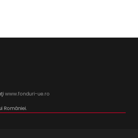
aţi
www.fonduri-ue.ro
ui României.