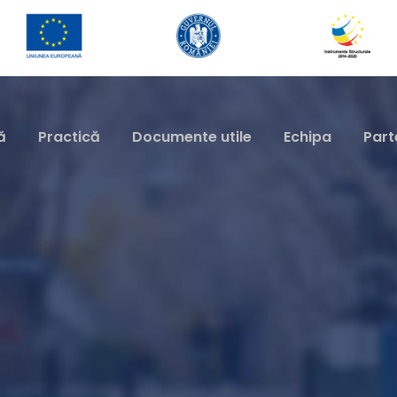
ă
Practică
Documente utile
Echipa
Part