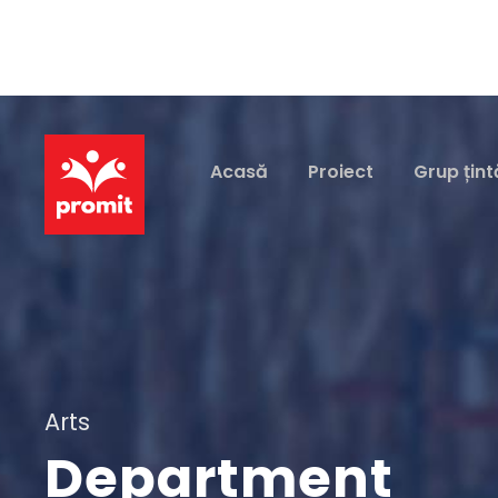
Acasă
Proiect
Grup țint
Arts
Department